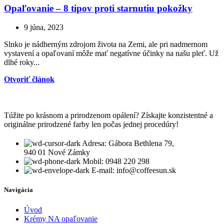
Opaľovanie – 8 tipov proti starnutiu pokožky
9 júna, 2023
Slnko je nádherným zdrojom života na Zemi, ale pri nadmernom
vystavení a opaľovaní môže mať negatívne účinky na našu pleť. Už
dlhé roky...
Otvoriť článok
Túžite po krásnom a prirodzenom opálení? Získajte konzistentné a
originálne prirodzené farby len počas jednej procedúry!
Adresa: Gábora Bethlena 79,
940 01 Nové Zámky
Mobil: 0948 220 298
E-mail: info@coffeesun.sk
Navigácia
Úvod
Krémy NA opaľovanie