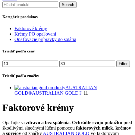
Search
Kategórie produktov
Faktorové krémy
Krémy PO opaľovaní
Opaľovacie prípravky do solária
Triediť podľa ceny
Minimálna
Maximálna
Filter
cena
cena
Triediť podľa značky
AUSTRALIAN
GOLD®
AUSTRALIAN GOLD®
11
Faktorové krémy
Opaľujte sa
zdravo a bez spálenia
.
Ochráňte svoju pokožku
pred
škodlivými slnečnými lúčmi pomocou
faktorových mliek, krémov
a sprejov
od značky
AUSTRALIAN GOLD
vo faktorovom