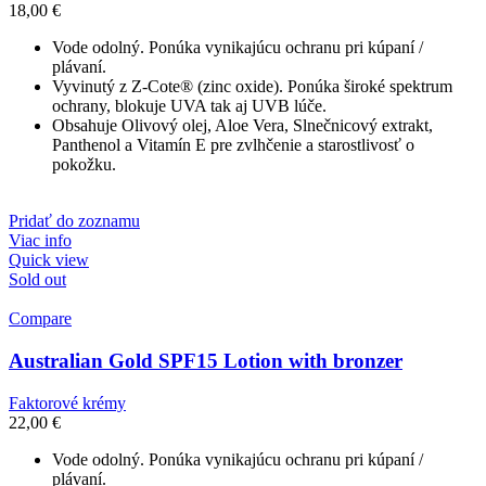
18,00
€
Vode odolný. Ponúka vynikajúcu ochranu pri kúpaní /
plávaní.
Vyvinutý z Z-Cote® (zinc oxide). Ponúka široké spektrum
ochrany, blokuje UVA tak aj UVB lúče.
Obsahuje Olivový olej, Aloe Vera, Slnečnicový extrakt,
Panthenol a Vitamín E pre zvlhčenie a starostlivosť o
pokožku.
Pridať do zoznamu
Viac info
Quick view
Sold out
Compare
Australian Gold SPF15 Lotion with bronzer
Faktorové krémy
22,00
€
Vode odolný. Ponúka vynikajúcu ochranu pri kúpaní /
plávaní.