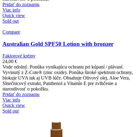
Pridať do zoznamu
Viac info
Quick view
Sold out
Compare
Australian Gold SPF50 Lotion with bronzer
Faktorové krémy
24,00
€
Vode odolný. Ponúka vynikajúcu ochranu pri kúpaní / plávaní.
Vyvinutý z Z-Cote® (zinc oxide). Ponúka široké spektrum ochrany,
blokuje UVA tak aj UVB lúče. Obsahuje Olivový olej, Aloe Vera,
Slnečnicový extrakt, Panthenol a Vitamín E pre zvlhčenie a
starostlivosť o pokožku.
Pridať do zoznamu
Viac info
Quick view
Sold out