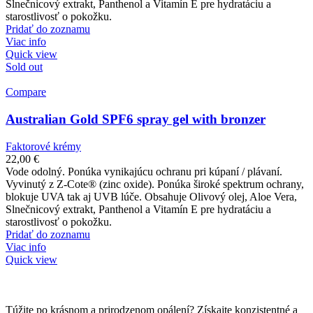
Slnečnicový extrakt, Panthenol a Vitamín E pre hydratáciu a
starostlivosť o pokožku.
Pridať do zoznamu
Viac info
Quick view
Sold out
Compare
Australian Gold SPF6 spray gel with bronzer
Faktorové krémy
22,00
€
Vode odolný. Ponúka vynikajúcu ochranu pri kúpaní / plávaní.
Vyvinutý z Z-Cote® (zinc oxide). Ponúka široké spektrum ochrany,
blokuje UVA tak aj UVB lúče. Obsahuje Olivový olej, Aloe Vera,
Slnečnicový extrakt, Panthenol a Vitamín E pre hydratáciu a
starostlivosť o pokožku.
Pridať do zoznamu
Viac info
Quick view
Túžite po krásnom a prirodzenom opálení? Získajte konzistentné a