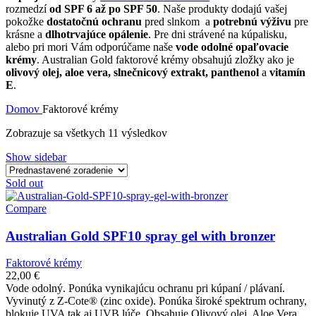
rozmedzí
od SPF 6 až po SPF 50
. Naše produkty dodajú vašej
pokožke
dostatočnú ochranu
pred slnkom a
potrebnú výživu
pre
krásne a
dlhotrvajúce opálenie
. Pre dni strávené na kúpalisku,
alebo pri mori Vám odporúčame naše
vode odolné opaľovacie
krémy
. Australian Gold faktorové krémy obsahujú zložky ako je
olivový olej, aloe vera, slnečnicový extrakt, panthenol
a
vitamín
E
.
Domov
Faktorové krémy
Zobrazuje sa všetkych 11 výsledkov
Show sidebar
Sold out
Compare
Australian Gold SPF10 spray gel with bronzer
Faktorové krémy
22,00
€
Vode odolný. Ponúka vynikajúcu ochranu pri kúpaní / plávaní.
Vyvinutý z Z-Cote® (zinc oxide). Ponúka široké spektrum ochrany,
blokuje UVA tak aj UVB lúče. Obsahuje Olivový olej, Aloe Vera,