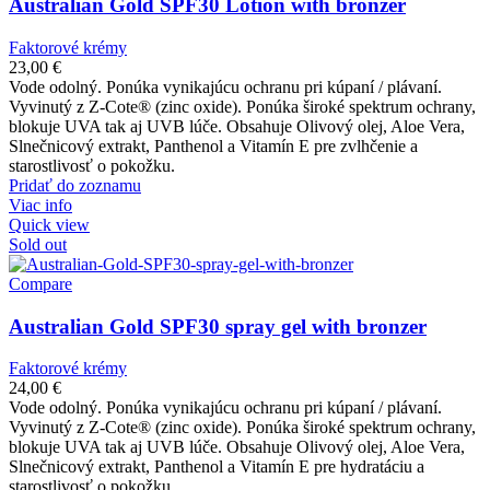
Australian Gold SPF30 Lotion with bronzer
Faktorové krémy
23,00
€
Vode odolný. Ponúka vynikajúcu ochranu pri kúpaní / plávaní.
Vyvinutý z Z-Cote® (zinc oxide). Ponúka široké spektrum ochrany,
blokuje UVA tak aj UVB lúče. Obsahuje Olivový olej, Aloe Vera,
Slnečnicový extrakt, Panthenol a Vitamín E pre zvlhčenie a
starostlivosť o pokožku.
Pridať do zoznamu
Viac info
Quick view
Sold out
Compare
Australian Gold SPF30 spray gel with bronzer
Faktorové krémy
24,00
€
Vode odolný. Ponúka vynikajúcu ochranu pri kúpaní / plávaní.
Vyvinutý z Z-Cote® (zinc oxide). Ponúka široké spektrum ochrany,
blokuje UVA tak aj UVB lúče. Obsahuje Olivový olej, Aloe Vera,
Slnečnicový extrakt, Panthenol a Vitamín E pre hydratáciu a
starostlivosť o pokožku.