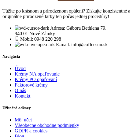
Túžite po krásnom a prirodzenom opálení? Získajte konzistentné a
originálne prirodzené farby len počas jednej procedúry!
Adresa: Gábora Bethlena 79,
940 01 Nové Zámky
Mobil: 0948 220 298
E-mail: info@coffeesun.sk
Navigácia
Úvod
Krémy NA opaľovanie
Krémy PO opaľovaní
Faktorové krémy
O nás
Kontakt
Užitočné odkazy
Môj účet
Všeobecne obchodne podmienky
GDPR a cookies
Blog