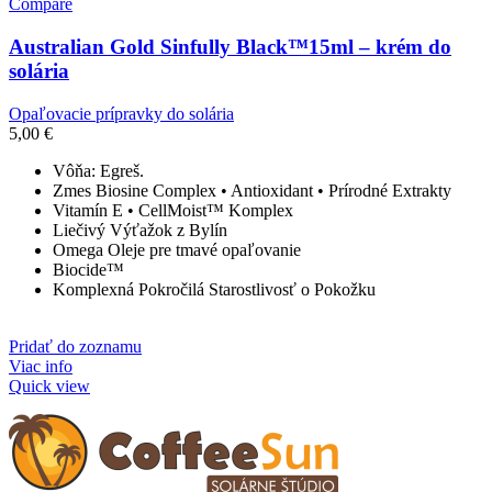
Compare
Australian Gold Sinfully Black™15ml – krém do
solária
Opaľovacie prípravky do solária
5,00
€
Vôňa: Egreš.
Zmes Biosine Complex • Antioxidant • Prírodné Extrakty
Vitamín E • CellMoist™ Komplex
Liečivý Výťažok z Bylín
Omega Oleje pre tmavé opaľovanie
Biocide™
Komplexná Pokročilá Starostlivosť o Pokožku
Pridať do zoznamu
Viac info
Quick view