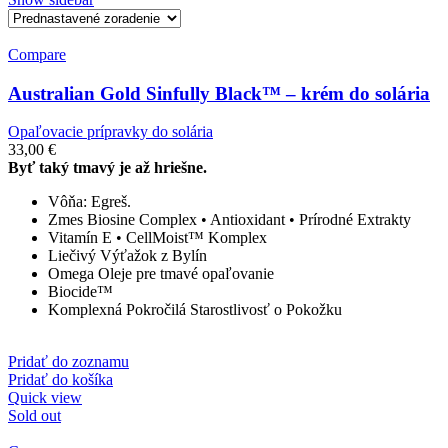
Compare
Australian Gold Sinfully Black™ – krém do solária
Opaľovacie prípravky do solária
33,00
€
Byť taký tmavý je až hriešne.
Vôňa: Egreš.
Zmes Biosine Complex • Antioxidant • Prírodné Extrakty
Vitamín E • CellMoist™ Komplex
Liečivý Výťažok z Bylín
Omega Oleje pre tmavé opaľovanie
Biocide™
Komplexná Pokročilá Starostlivosť o Pokožku
Pridať do zoznamu
Pridať do košíka
Quick view
Sold out