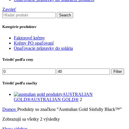
Zavrieť
Search
Kategórie produktov
Faktorové krémy
Krémy PO opaľovaní
Opaľovacie prípravky do solária
Triediť podľa ceny
Minimálna
Maximálna
Filter
cena
cena
Triediť podľa značky
AUSTRALIAN
GOLD®
AUSTRALIAN GOLD®
2
Domov
Produkty so značkou “Australian Gold Sinfully Black™”
Zobrazujú sa všetky 2 výsledky
Show sidebar