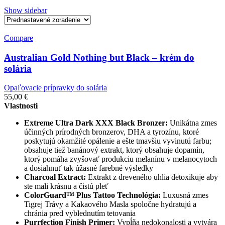
Show sidebar
Compare
Australian Gold Nothing but Black – krém do
solária
Opaľovacie prípravky do solária
55,00
€
Vlastnosti
Extreme Ultra Dark XXX Black Bronzer:
Unikátna zmes
účinných prírodných bronzerov, DHA a tyrozínu, ktoré
poskytujú okamžité opálenie a ešte tmavšiu vyvinutú farbu;
obsahuje tiež banánový extrakt, ktorý obsahuje dopamín,
ktorý pomáha zvyšovať produkciu melanínu v melanocytoch
a dosiahnuť tak úžasné farebné výsledky
Charcoal Extract:
Extrakt z dreveného uhlia detoxikuje aby
ste mali krásnu a čistú pleť
ColorGuard™ Plus Tattoo Technológia:
Luxusná zmes
Tigrej Trávy a Kakaového Masla spoločne hydratujú a
chránia pred vyblednutím tetovania
Purrfection Finish Primer:
Vypĺňa nedokonalosti a vytvára