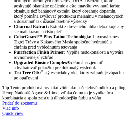
účinných prírodných bronzerov, DHA a tyrozínu, ktoré
poskytujú okamžité opálenie a ešte tmavšiu vyvinutú farbu;
obsahuje tiež banánový extrakt, ktorý obsahuje dopamín,
ktorý pomáha zvyšovať produkciu melanínu v melanocytoch
a dosiahnuť tak úžasné farebné výsledky
Charcoal Extract:
Extrakt z dreveného uhlia detoxikuje aby
ste mali krásnu a čistú pleť
ColorGuard™ Plus Tattoo Technológia:
Luxusná zmes
Tigrej Trávy a Kakaového Masla spoločne hydratujú a
chránia pred vyblednutím tetovania
Purrfection Finish Primer:
Vypĺňa nedokonalosti a vytvára
rovnomernejší vzhľad
Upgraded Biosine Complex®:
Pomáha zjemniť
a hydratovať pokožku pre dokonalý výsledok
Tea Tree Oil:
Čistý esenciálny olej, ktorý zabraňuje zápachu
po opaľovaní
Tip
Tento produkt má rovnakú vôňu ako naše telové mlieko a píling
Hemp Nation® Agave & Lime, vďaka čomu to je vynikajúca
kombinácia a spolu zaisťujú dlhodobejšiu farbu a vôňu
Pridať do zoznamu
Viac info
Quick view