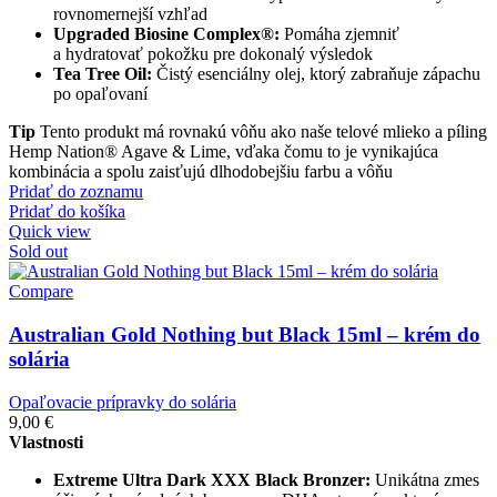
rovnomernejší vzhľad
Upgraded Biosine Complex®:
Pomáha zjemniť
a hydratovať pokožku pre dokonalý výsledok
Tea Tree Oil:
Čistý esenciálny olej, ktorý zabraňuje zápachu
po opaľovaní
Tip
Tento produkt má rovnakú vôňu ako naše telové mlieko a píling
Hemp Nation® Agave & Lime, vďaka čomu to je vynikajúca
kombinácia a spolu zaisťujú dlhodobejšiu farbu a vôňu
Pridať do zoznamu
Pridať do košíka
Quick view
Sold out
Compare
Australian Gold Nothing but Black 15ml – krém do
solária
Opaľovacie prípravky do solária
9,00
€
Vlastnosti
Extreme Ultra Dark XXX Black Bronzer:
Unikátna zmes