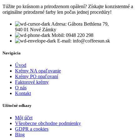
Túžite po krásnom a prirodzenom opálení? Získajte konzistentné a
originálne prirodzené farby len počas jednej procedúry!
Adresa: Gábora Bethlena 79,
940 01 Nové Zámky
Mobil: 0948 220 298
E-mail: info@coffeesun.sk
Navigácia
Úvod
Krémy NA opaľovanie
Krémy PO opaľovaní
Faktorové krémy
O nás
Kontakt
Užitočné odkazy
Môj účet
Všeobecne obchodne podmienky
GDPR a cookies
Blog