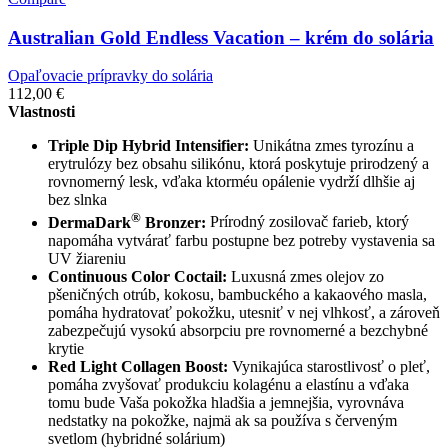
Australian Gold Endless Vacation – krém do solária
Opaľovacie prípravky do solária
112,00
€
Vlastnosti
Triple Dip Hybrid Intensifier:
Unikátna zmes tyrozínu a
erytrulózy bez obsahu silikónu, ktorá poskytuje prirodzený a
rovnomerný lesk, vďaka ktorméu opálenie vydrží dlhšie aj
bez slnka
®
DermaDark
Bronzer:
Prírodný zosilovač farieb, ktorý
napomáha vytvárať farbu postupne bez potreby vystavenia sa
UV žiareniu
Continuous Color Coctail:
Luxusná zmes olejov zo
pšeničných otrúb, kokosu, bambuckého a kakaového masla,
pomáha hydratovať pokožku, utesniť v nej vlhkosť, a zároveň
zabezpečujú vysokú absorpciu pre rovnomerné a bezchybné
krytie
Red Light Collagen Boost:
Vynikajúca starostlivosť o pleť,
pomáha zvyšovať produkciu kolagénu a elastínu a vďaka
tomu bude Vaša pokožka hladšia a jemnejšia, vyrovnáva
nedstatky na pokožke, najmä ak sa používa s červeným
svetlom (hybridné solárium)