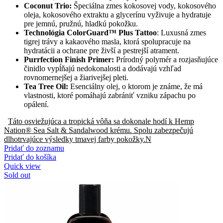
Coconut Trio:
Špeciálna zmes kokosovej vody, kokosového
oleja, kokosového extraktu a glycerínu vyživuje a hydratuje
pre jemnú, pružnú, hladkú pokožku.
Technológia ColorGuard™ Plus Tattoo
: Luxusná zmes
tigrej trávy a kakaového masla, ktorá spolupracuje na
hydratácii a ochrane pre živší a pestrejší atrament.
Purrfection Finish Primer:
Prírodný polymér a rozjasňujúce
činidlo vypĺňajú nedokonalosti a dodávajú vzhľad
rovnomernejšej a žiarivejšej pleti.
Tea Tree Oil:
Esenciálny olej, o ktorom je známe, že má
vlastnosti, ktoré pomáhajú zabrániť vzniku zápachu po
opálení.
Táto osviežujúca a tropická vôňa sa dokonale hodí k Hemp
Nation® Sea Salt & Sandalwood krému. Spolu zabezpečujú
dlhotrvajúce výsledky tmavej farby pokožky.N
Pridať do zoznamu
Pridať do košíka
Quick view
Sold out