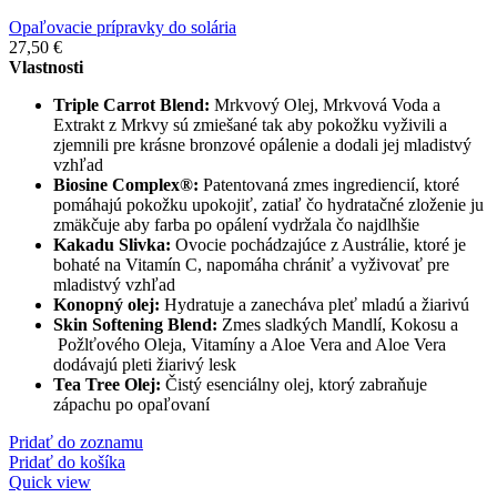
Opaľovacie prípravky do solária
27,50
€
Vlastnosti
Triple Carrot Blend:
Mrkvový Olej, Mrkvová Voda a
Extrakt z Mrkvy sú zmiešané tak aby pokožku vyživili a
zjemnili pre krásne bronzové opálenie a dodali jej mladistvý
vzhľad
Biosine Complex®:
Patentovaná zmes ingrediencií, ktoré
pomáhajú pokožku upokojiť, zatiaľ čo hydratačné zloženie ju
zmäkčuje aby farba po opálení vydržala čo najdlhšie
Kakadu Slivka:
Ovocie pochádzajúce z Austrálie, ktoré je
bohaté na Vitamín C, napomáha chrániť a vyživovať pre
mladistvý vzhľad
Konopný olej:
Hydratuje a zanecháva pleť mladú a žiarivú
Skin Softening Blend:
Zmes sladkých Mandlí, Kokosu a
Požlťového Oleja, Vitamíny a Aloe Vera and Aloe Vera
dodávajú pleti žiarivý lesk
Tea Tree Olej:
Čistý esenciálny olej, ktorý zabraňuje
zápachu po opaľovaní
Pridať do zoznamu
Pridať do košíka
Quick view