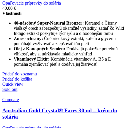
Opaľovacie prípravky do solária
40,00
€
Vlastnosti
40-násobný Super-Natural Bronzer:
Karamel a Čierny
vlašský orech zabezpečujú okamžité výsledky, zatiaľ čo Wild
Indigo extrakt poskytuje rýchejšiu a dlhodobejšiu farbu
Zmes ochrany:
Čučoriedkový extrakt, kofeín a glycerin
pomáhajú vyživovať a zlepšovať tón pleti
Olej z Konopných Semien:
Dodávajú pokožke potrebnú
vlhkosť, aby si udržiavala mladícky vzhľad
Vitamínový Elixír:
Kombinácia vitamínov A, B5 a E
pomáha zjemňovať pleť a dodáva jej žiarivosť
Pridať do zoznamu
Pridať do košíka
Quick view
Sold out
Compare
Australian Gold Crystal® Faces 30 ml – krém do
solária
Opaľovacie prípravky do solária