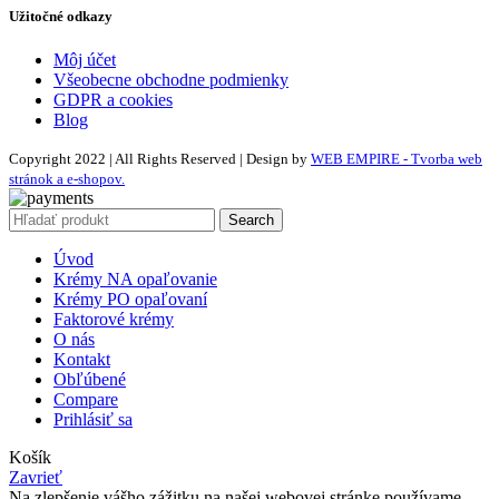
Užitočné odkazy
Môj účet
Všeobecne obchodne podmienky
GDPR a cookies
Blog
Copyright 2022 | All Rights Reserved | Design by
WEB EMPIRE - Tvorba web
stránok a e-shopov.
Search
Úvod
Krémy NA opaľovanie
Krémy PO opaľovaní
Faktorové krémy
O nás
Kontakt
Obľúbené
Compare
Prihlásiť sa
Košík
Zavrieť
Na zlepšenie vášho zážitku na našej webovej stránke používame