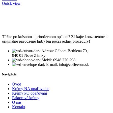
Quick view
Túžite po krásnom a prirodzenom opálení? Získajte konzistentné a
originálne prirodzené farby len počas jednej procedúry!
Adresa: Gábora Bethlena 79,
940 01 Nové Zámky
Mobil: 0948 220 298
E-mail: info@coffeesun.sk
Navigácia
Úvod
Krémy NA opaľovanie
Krémy PO opaľovaní
Faktorové krémy
O nás
Kontakt