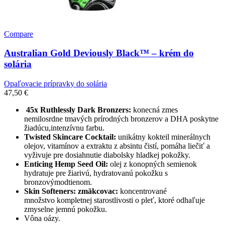
Compare
Australian Gold Deviously Black™ – krém do
solária
Opaľovacie prípravky do solária
47,50
€
45x Ruthlessly Dark Bronzers:
konecná zmes
nemilosrdne tmavých prírodných bronzerov a DHA poskytne
žiadúcu,intenzívnu farbu.
Twisted Skincare Cocktail:
unikátny kokteil minerálnych
olejov, vitamínov a extraktu z absintu čistí, pomáha liečiť a
vyživuje pre dosiahnutie diabolsky hladkej pokožky.
Enticing Hemp Seed Oil:
olej z konopných semienok
hydratuje pre žiarivú, hydratovanú pokožku s
bronzovýmodtienom.
Skin Softeners: zmäkcovac:
koncentrované
množstvo kompletnej starostlivosti o pleť, ktoré odhaľuje
zmyselne jemnú pokožku.
Vôna oázy.