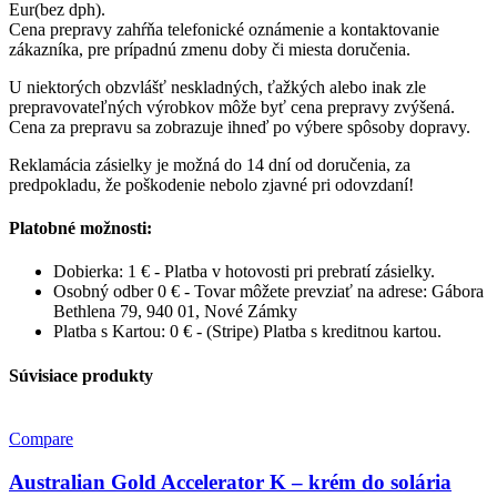
Eur(bez dph).
Cena prepravy zahŕňa telefonické oznámenie a kontaktovanie
zákazníka, pre prípadnú zmenu doby či miesta doručenia.
U niektorých obzvlášť neskladných, ťažkých alebo inak zle
prepravovateľných výrobkov môže byť cena prepravy zvýšená.
Cena za prepravu sa zobrazuje ihneď po výbere spôsoby dopravy.
Reklamácia zásielky je možná do 14 dní od doručenia, za
predpokladu, že poškodenie nebolo zjavné pri odovzdaní!
Platobné možnosti:
Dobierka: 1 € - Platba v hotovosti pri prebratí zásielky.
Osobný odber 0 € - Tovar môžete prevziať na adrese: Gábora
Bethlena 79, 940 01, Nové Zámky
Platba s Kartou: 0 € - (Stripe) Platba s kreditnou kartou.
Súvisiace produkty
Compare
Australian Gold Accelerator K – krém do solária