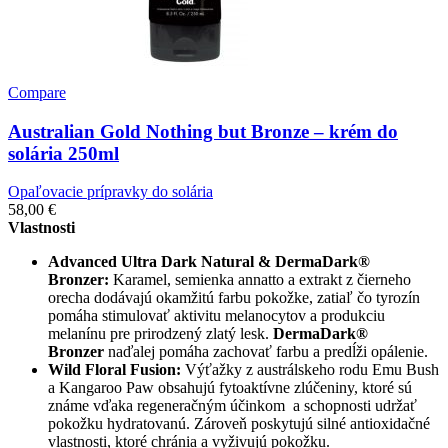
Compare
Australian Gold Nothing but Bronze – krém do
solária 250ml
Opaľovacie prípravky do solária
58,00
€
Vlastnosti
Advanced Ultra Dark Natural & DermaDark®
Bronzer:
Karamel, semienka annatto a extrakt z čierneho
orecha dodávajú okamžitú farbu pokožke, zatiaľ čo tyrozín
pomáha stimulovať aktivitu melanocytov a produkciu
melanínu pre prirodzený zlatý lesk.
DermaDark®
Bronzer
naďalej pomáha zachovať farbu a predĺži opálenie.
Wild Floral Fusion:
Výťažky z austrálskeho rodu Emu Bush
a Kangaroo Paw obsahujú fytoaktívne zlúčeniny, ktoré sú
známe vďaka regeneračným účinkom a schopnosti udržať
pokožku hydratovanú. Zároveň poskytujú silné antioxidačné
vlastnosti, ktoré chránia a vyživujú pokožku.