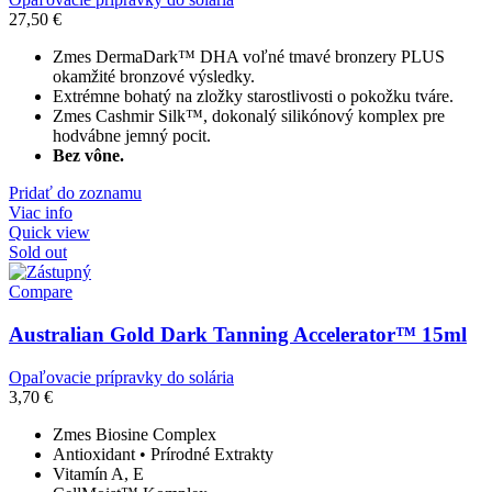
27,50
€
Zmes DermaDark™ DHA voľné tmavé bronzery PLUS
okamžité bronzové výsledky.
Extrémne bohatý na zložky starostlivosti o pokožku tváre.
Zmes Cashmir Silk™, dokonalý silikónový komplex pre
hodvábne jemný pocit.
Bez vône.
Pridať do zoznamu
Viac info
Quick view
Sold out
Compare
Australian Gold Dark Tanning Accelerator™ 15ml
Opaľovacie prípravky do solária
3,70
€
Zmes Biosine Complex
Antioxidant • Prírodné Extrakty
Vitamín A, E