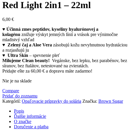
Red Light 2in1 – 22ml
6,00
€
♥
Účinná zmes peptidov, kyseliny hyalurónovej a
kolagénu
znižuje výskyt jemných línií a vrások pre výnimočne
mladistvý vzhľad
♥
Zelený čaj a Aloe Vera
zásobujú kožu nevyhnutnou hydratáciou
a rozjasňujú ju
♥
Ultra Skin
– spevnenie pleť
Milujeme Clean beauty!
Vegánske, bez lepku, bez parabénov, bez
síranov, bez ftalátov, netestované na zvieratách.
Pridajte ešte za
60,00
€
a dopravu máte zadarmo!
Nie je na sklade
Compare
Pridať do zoznamu
Kategórií:
Opaľovacie prípravky do solária
Značka:
Brown Sugar
Popis
Ďalšie informácie
O značke
Doručenie a platba