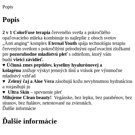
Popis
Popis
2 v 1 ColorFuse terapia
červeného svetla a pokročilého
opaľovacieho mlieka kombinuje to najlepšie z oboch svetov
„Anti anging“ komplex
Eternal Youth
spája technológiu terapiu
červeným svetlom s pokročilými prírodnými opaľovacími zložkami
pre
pozoruhodne mladistvú pleť
s odtieňom, ktorý vám
budú
všetci závidieť.
♥
Účinná zmes peptidov, kyseliny hyalurónovej a
kolagénu
znižuje výskyt jemných línií a vrások pre výnimočne
mladistvý vzhľad
♥
Zelený čaj a Aloe Vera
zásobujú kožu nevyhnutnou hydratáciou
a rozjasňujú ju
♥
Ultra Skin
– spevnenie pleť
Milujeme Clean beauty!
Vegánske, bez lepku, bez parabénov, bez
síranov, bez ftalátov, netestované na zvieratách.
Ďalšie informácie
Ďalšie informácie