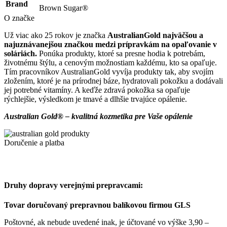
Brand
Brown Sugar®
O značke
Už viac ako 25 rokov je značka
AustralianGold najväčšou a
najuznávanejšou značkou medzi prípravkám na opaľovanie v
soláriách.
Ponúka produkty, ktoré sa presne hodia k potrebám,
životnému štýlu, a cenovým možnostiam každému, kto sa opaľuje.
Tím pracovníkov AustralianGold vyvíja produkty tak, aby svojím
zložením, ktoré je na prírodnej báze, hydratovali pokožku a dodávali
jej potrebné vitamíny. A keďže zdravá pokožka sa opaľuje
rýchlejšie, výsledkom je tmavé a dlhšie trvajúce opálenie.
Australian Gold® – kvalitná kozmetika pre Vaše opálenie
Doručenie a platba
Druhy dopravy verejnými prepravcami:
Tovar doručovaný prepravnou balíkovou firmou GLS
Poštovné, ak nebude uvedené inak, je účtované vo výške 3,90 –