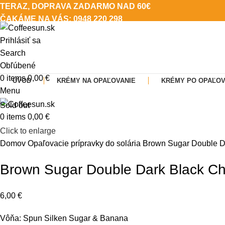
TERAZ, DOPRAVA ZADARMO NAD 60€
ČAKÁME NA VÁS:
0948 220 298
ČAKÁME NA VÁS:
0948 220 298
Prihlásiť sa
Search
Obľúbené
0
items
0,00
€
ÚVOD
KRÉMY NA OPAĽOVANIE
KRÉMY PO OPAĽOV
Menu
Sold out
0
items
0,00
€
Click to enlarge
Domov
Opaľovacie prípravky do solária
Brown Sugar Double D
Brown Sugar Double Dark Black Ch
6,00
€
Vôňa: Spun Silken Sugar & Banana