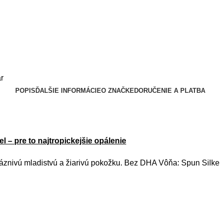
r
POPIS
ĎALŠIE INFORMÁCIE
O ZNAČKE
DORUČENIE A PLATBA
– pre to najtropickejšie opálenie
 bláznivú mladistvú a žiarivú pokožku. Bez DHA Vôňa: Spun S