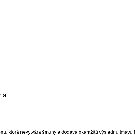
ria
u, ktorá nevytvára šmuhy a dodáva okamžitú výslednú tmavú 