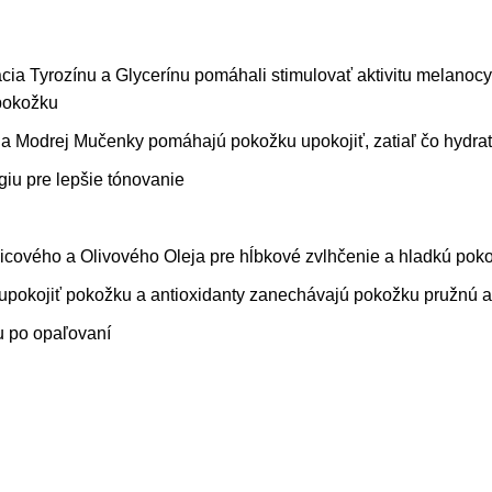
ia Tyrozínu a Glycerínu pomáhali stimulovať aktivitu melanocy
pokožku
 Modrej Mučenky pomáhajú pokožku upokojiť, zatiaľ čo hydrat
iu pre lepšie tónovanie
ového a Olivového Oleja pre hĺbkové zvlhčenie a hladkú pok
pokojiť pokožku a antioxidanty zanechávajú pokožku pružnú a 
u po opaľovaní