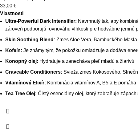
33,00
€
Vlastnosti
Ultra-Powerful Dark Intensifier:
Navrhnutý tak, aby kombinác
zároveň podporujú rovnováhu vlhkosti pre hodvábne jemnú 
Skin Soothing Blend:
Zmes Aloe Vera, Bambuckého Masla a
Kofeín:
Je známy tým, že pokožku omladzuje a dodáva energ
Konopný olej:
Hydratuje a zanecháva pleť mladú a žiarivú
Craveable Conditioners:
Svieža zmes Kokosového, Slnečnic
Vitamínový Elixír:
Kombinácia vitamínov A, B5 a E pomáha u
Tea Tree Olej:
Čistý esenciálny olej, ktorý zabraňuje zápach