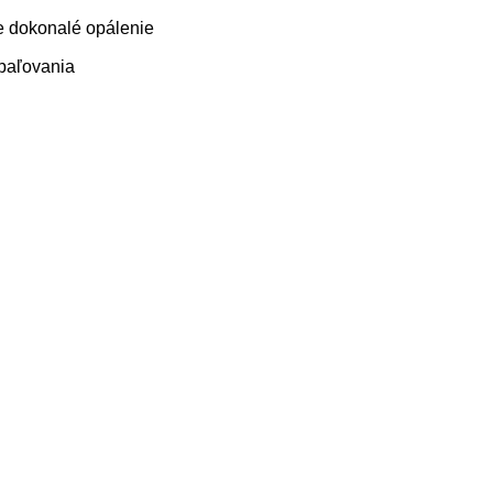
e dokonalé opálenie
opaľovania