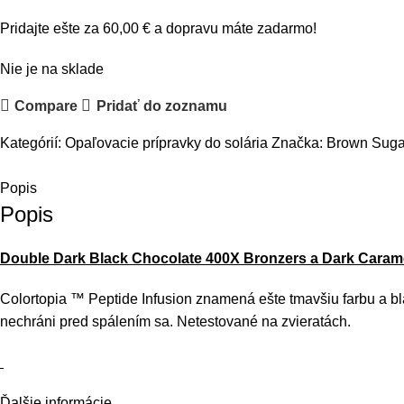
Pridajte ešte za
60,00
€
a dopravu máte zadarmo!
Nie je na sklade
Compare
Pridať do zoznamu
Kategórií:
Opaľovacie prípravky do solária
Značka:
Brown Suga
Popis
Popis
Double Dark Black Chocolate 400X Bronzers a Dark Caramel 
Colortopia ™ Peptide Infusion znamená ešte tmavšiu farbu a
nechráni pred spálením sa. Netestované na zvieratách.
Ďalšie informácie