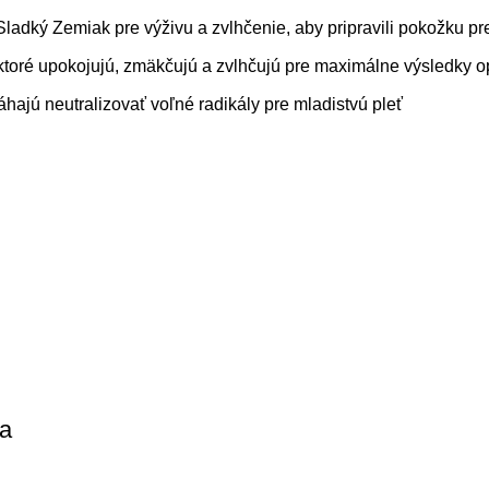
adký Zemiak pre výživu a zvlhčenie, aby pripravili pokožku pr
toré upokojujú, zmäkčujú a zvlhčujú pre maximálne výsledky 
ajú neutralizovať voľné radikály pre mladistvú pleť
ia