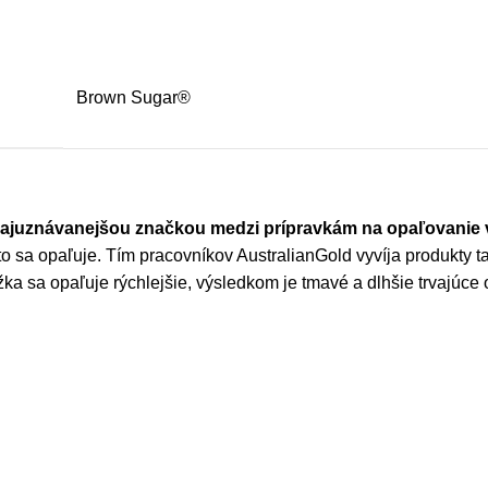
Brown Sugar®
najuznávanejšou značkou medzi prípravkám na opaľovanie v
a opaľuje. Tím pracovníkov AustralianGold vyvíja produkty tak,
ka sa opaľuje rýchlejšie, výsledkom je tmavé a dlhšie trvajúce 