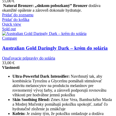
55,00
€
Natural Bronzer: „slnkom pobozkaný”
Bronzer
dodáva
okamžité opálenie a zároveň dokonale hydratuje.
Pridať do zoznamu
Pridať do košíka
Quick view
Sold out
Compare
Australian Gold Daringly Dark – krém do solária
Opaľovacie prípravky do solária
33,00
€
Vlastnosti
Ultra-Powerful Dark Intensifier:
Navrhnutý tak, aby
kombinácia Tyrozínu a Glycerínu pomáhali stimulovať
aktivitu melanocytov na produkciu melanínov pre
rovnomerný vývoj farby, a zároveň podporujú rovnováhu
vlhkosti pre hodvábne jemnú pokožku
Skin Soothing Blend:
Zmes Aloe Vera, Bambuckého Masla
a Modrej Mučenky pomáhajú pokožku upokojiť, zatiaľ čo
hydratačné zloženie ju zmäkčuje
Kofeín:
Je známy tým, že pokožku omladzuje a dodáva