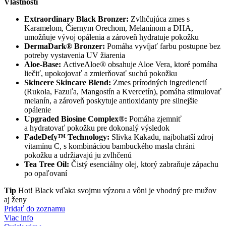
Vlastnosti
Extraordinary Black Bronzer:
Zvlhčujúca zmes s
Karamelom, Čiernym Orechom, Melanínom a DHA,
umožňuje vývoj opálenia a zároveň hydratuje pokožku
DermaDark® Bronzer:
Pomáha vyvíjať farbu postupne bez
potreby vystavenia UV žiarenia
Aloe-Base:
ActiveAloe® obsahuje Aloe Vera, ktoré pomáha
liečiť, upokojovať a zmierňovať suchú pokožku
Skincere Skincare Blend:
Zmes prírodných ingrediencií
(Rukola, Fazuľa, Mangostín a Kvercetín), pomáha stimulovať
melanín, a zároveň poskytuje antioxidanty pre silnejšie
opálenie
Upgraded Biosine Complex®:
Pomáha zjemniť
a hydratovať pokožku pre dokonalý výsledok
FadeDefy™ Technology:
Slivka Kakadu, najbohatší zdroj
vitamínu C, s kombináciou bambuckého masla chráni
pokožku a udržiavajú ju zvlhčenú
Tea Tree Oil:
Čistý esenciálny olej, ktorý zabraňuje zápachu
po opaľovaní
Tip
Hot! Black vďaka svojmu výzoru a vôni je vhodný pre mužov
aj ženy
Pridať do zoznamu
Viac info