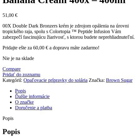
51,00
€
00X Double Dark Bronzers krém je zdrojom opálenia na úrovni
tropického raja, spolu s Colortopia ™ Peptide Infusion Vám
zabezpečí fascinujúcu žiarivosť, s ktorou budete neprehliadnuteľní.
Pridajte ešte za
60,00
€
a dopravu máte zadarmo!
Nie je na sklade
Compare
Pridať do zoznamu
Kategórií:
Opaľovacie prípravky do solária
Značka:
Brown Sugar
Popis
Ďalšie informácie
O značke
Doručenie a platba
Popis
Popis