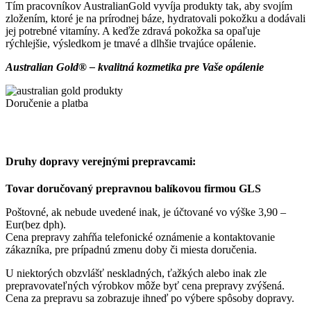
Tím pracovníkov AustralianGold vyvíja produkty tak, aby svojím
zložením, ktoré je na prírodnej báze, hydratovali pokožku a dodávali
jej potrebné vitamíny. A keďže zdravá pokožka sa opaľuje
rýchlejšie, výsledkom je tmavé a dlhšie trvajúce opálenie.
Australian Gold® – kvalitná kozmetika pre Vaše opálenie
Doručenie a platba
Druhy dopravy verejnými prepravcami:
Tovar doručovaný prepravnou balíkovou firmou GLS
Poštovné, ak nebude uvedené inak, je účtované vo výške 3,90 –
Eur(bez dph).
Cena prepravy zahŕňa telefonické oznámenie a kontaktovanie
zákazníka, pre prípadnú zmenu doby či miesta doručenia.
U niektorých obzvlášť neskladných, ťažkých alebo inak zle
prepravovateľných výrobkov môže byť cena prepravy zvýšená.
Cena za prepravu sa zobrazuje ihneď po výbere spôsoby dopravy.