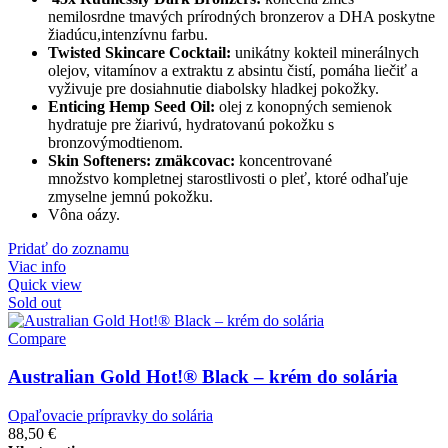
nemilosrdne tmavých prírodných bronzerov a DHA poskytne
žiadúcu,intenzívnu farbu.
Twisted Skincare Cocktail:
unikátny kokteil minerálnych
olejov, vitamínov a extraktu z absintu čistí, pomáha liečiť a
vyživuje pre dosiahnutie diabolsky hladkej pokožky.
Enticing Hemp Seed Oil:
olej z konopných semienok
hydratuje pre žiarivú, hydratovanú pokožku s
bronzovýmodtienom.
Skin Softeners: zmäkcovac:
koncentrované
množstvo kompletnej starostlivosti o pleť, ktoré odhaľuje
zmyselne jemnú pokožku.
Vôna oázy.
Pridať do zoznamu
Viac info
Quick view
Sold out
Compare
Australian Gold Hot!® Black – krém do solária
Opaľovacie prípravky do solária
88,50
€