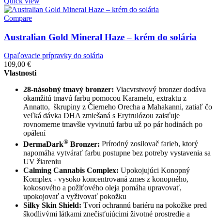
Quick view
Compare
Australian Gold Mineral Haze – krém do solária
Opaľovacie prípravky do solária
109,00
€
Vlastnosti
28-násobný tmavý bronzer:
Viacvrstvový bronzer dodáva
okamžitú tmavú farbu pomocou Karamelu, extraktu z
Annatto, škrupiny z Čierneho Orecha a Mahakanni, zatiaľ čo
veľká dávka DHA zmiešaná s Erytrulózou zaisťuje
rovnomerne tmavšie vyvinutú farbu už po pár hodinách po
opálení
®
DermaDark
Bronzer:
Prírodný zosilovač farieb, ktorý
napomáha vytvárať farbu postupne bez potreby vystavenia sa
UV žiareniu
Calming Cannabis Complex:
Upokojujúci Konopný
Komplex - vysoko koncentrovaná zmes z konopného,
kokosového a požlťového oleja pomáha upravovať,
upokojovať a vyživovať pokožku
Silky Skin Shield:
Tvorí ochrannú bariéru na pokožke pred
škodlivými látkami znečisťujúcimi životné prostredie a