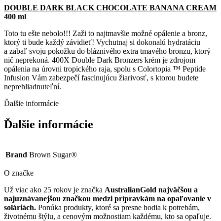
DOUBLE DARK BLACK CHOCOLATE BANANA CREAM
400 ml
Toto tu ešte nebolo!!! Zaži to najtmavšie možné opálenie a bronz,
ktorý ti bude každý závidieť! Vychutnaj si dokonalú hydratáciu
a zabaľ svoju pokožku do bláznivého extra tmavého bronzu, ktorý
nič neprekoná. 400X Double Dark Bronzers krém je zdrojom
opálenia na úrovni tropického raja, spolu s Colortopia ™ Peptide
Infusion Vám zabezpečí fascinujúcu žiarivosť, s ktorou budete
neprehliadnuteľní.
Ďalšie informácie
Ďalšie informácie
Brand
Brown Sugar®
O značke
Už viac ako 25 rokov je značka
AustralianGold najväčšou a
najuznávanejšou značkou medzi prípravkám na opaľovanie v
soláriách.
Ponúka produkty, ktoré sa presne hodia k potrebám,
životnému štýlu, a cenovým možnostiam každému, kto sa opaľuje.