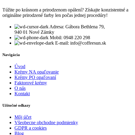
Túžite po krásnom a prirodzenom opálení? Získajte konzistentné a
originálne prirodzené farby len počas jednej procedúry!
Adresa: Gábora Bethlena 79,
940 01 Nové Zámky
Mobil: 0948 220 298
E-mail: info@coffeesun.sk
Navigácia
Úvod
Krémy NA opaľovanie
Krémy PO opaľovaní
Faktorové krémy
O nás
Kontakt
Užitočné odkazy
Môj účet
Všeobecne obchodne podmienky
GDPR a cookies
Blog