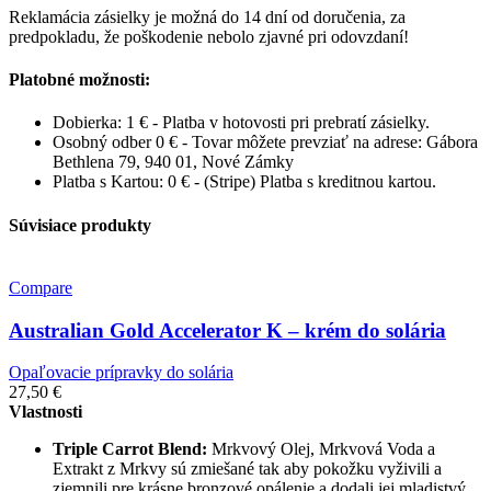
Reklamácia zásielky je možná do 14 dní od doručenia, za
predpokladu, že poškodenie nebolo zjavné pri odovzdaní!
Platobné možnosti:
Dobierka: 1 € - Platba v hotovosti pri prebratí zásielky.
Osobný odber 0 € - Tovar môžete prevziať na adrese: Gábora
Bethlena 79, 940 01, Nové Zámky
Platba s Kartou: 0 € - (Stripe) Platba s kreditnou kartou.
Súvisiace produkty
Compare
Australian Gold Accelerator K – krém do solária
Opaľovacie prípravky do solária
27,50
€
Vlastnosti
Triple Carrot Blend:
Mrkvový Olej, Mrkvová Voda a
Extrakt z Mrkvy sú zmiešané tak aby pokožku vyživili a
zjemnili pre krásne bronzové opálenie a dodali jej mladistvý