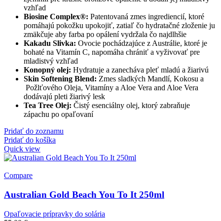
vzhľad
Biosine Complex®:
Patentovaná zmes ingrediencií, ktoré
pomáhajú pokožku upokojiť, zatiaľ čo hydratačné zloženie ju
zmäkčuje aby farba po opálení vydržala čo najdlhšie
Kakadu Slivka:
Ovocie pochádzajúce z Austrálie, ktoré je
bohaté na Vitamín C, napomáha chrániť a vyživovať pre
mladistvý vzhľad
Konopný olej:
Hydratuje a zanecháva pleť mladú a žiarivú
Skin Softening Blend:
Zmes sladkých Mandlí, Kokosu a
Požlťového Oleja, Vitamíny a Aloe Vera and Aloe Vera
dodávajú pleti žiarivý lesk
Tea Tree Olej:
Čistý esenciálny olej, ktorý zabraňuje
zápachu po opaľovaní
Pridať do zoznamu
Pridať do košíka
Quick view
Compare
Australian Gold Beach You To It 250ml
Opaľovacie prípravky do solária