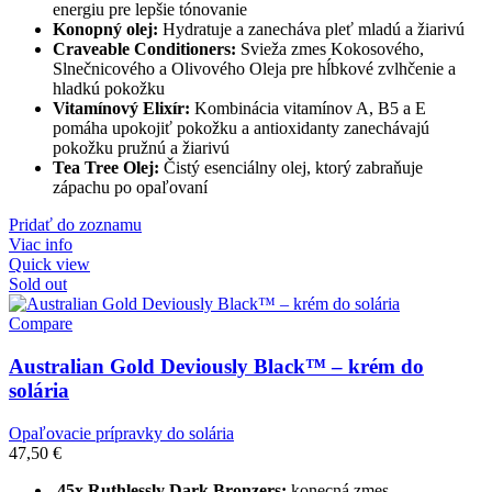
energiu pre lepšie tónovanie
Konopný olej:
Hydratuje a zanecháva pleť mladú a žiarivú
Craveable Conditioners:
Svieža zmes Kokosového,
Slnečnicového a Olivového Oleja pre hĺbkové zvlhčenie a
hladkú pokožku
Vitamínový Elixír:
Kombinácia vitamínov A, B5 a E
pomáha upokojiť pokožku a antioxidanty zanechávajú
pokožku pružnú a žiarivú
Tea Tree Olej:
Čistý esenciálny olej, ktorý zabraňuje
zápachu po opaľovaní
Pridať do zoznamu
Viac info
Quick view
Sold out
Compare
Australian Gold Deviously Black™ – krém do
solária
Opaľovacie prípravky do solária
47,50
€
45x Ruthlessly Dark Bronzers:
konecná zmes