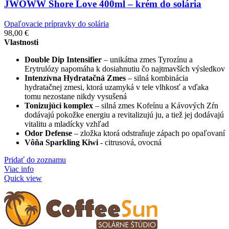
JWOWW Shore Love 400ml – krém do solária
Opaľovacie prípravky do solária
98,00
€
Vlastnosti
Double Dip Intensifier
– unikátna zmes Tyrozínu a
Erytrulózy napomáha k dosiahnutiu čo najtmavších výsledkov
Intenzívna Hydratačná Zmes
– silná kombinácia
hydratačnej zmesi, ktorá uzamyká v tele vlhkosť a vďaka
tomu nezostane nikdy vysušená
Tonizujúci komplex
– silná zmes Kofeínu a Kávových Zŕn
dodávajú pokožke energiu a revitalizujú ju, a tiež jej dodávajú
vitalitu a mladícky vzhľad
Odor Defense
– zložka ktorá odstraňuje zápach po opaľovaní
Vôňa Sparkling Kiwi
- citrusová, ovocná
Pridať do zoznamu
Viac info
Quick view